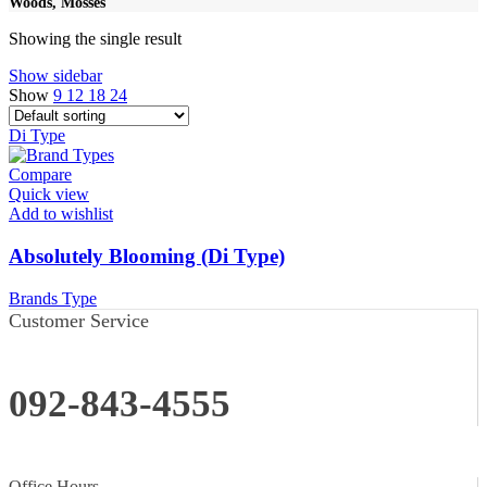
Woods, Mosses
Showing the single result
Show sidebar
Show
9
12
18
24
Di Type
Compare
Quick view
Add to wishlist
Absolutely Blooming (Di Type)
Brands Type
Customer Service
092-843-4555
Office Hours