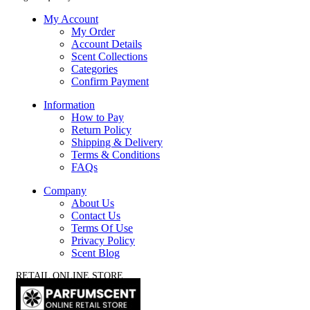
My Account
My Order
Account Details
Scent Collections
Categories
Confirm Payment
Information
How to Pay
Return Policy
Shipping & Delivery
Terms & Conditions
FAQs
Company
About Us
Contact Us
Terms Of Use
Privacy Policy
Scent Blog
RETAIL ONLINE STORE