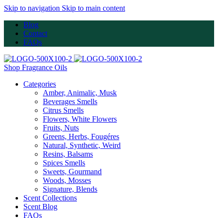
Skip to navigation
Skip to main content
Blog
Contact
FAQs
Shop Fragrance Oils
Categories
Amber, Animalic, Musk
Beverages Smells
Citrus Smells
Flowers, White Flowers
Fruits, Nuts
Greens, Herbs, Fougéres
Natural, Synthetic, Weird
Resins, Balsams
Spices Smells
Sweets, Gourmand
Woods, Mosses
Signature, Blends
Scent Collections
Scent Blog
FAQs