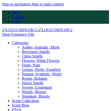
Skip to navigation
Skip to main content
Blog
Contact
FAQs
Shop Fragrance Oils
Categories
Amber, Animalic, Musk
Beverages Smells
Citrus Smells
Flowers, White Flowers
Fruits, Nuts
Greens, Herbs, Fougéres
Natural, Synthetic, Weird
Resins, Balsams
Spices Smells
Sweets, Gourmand
Woods, Mosses
Signature, Blends
Scent Collections
Scent Blog
FAQs