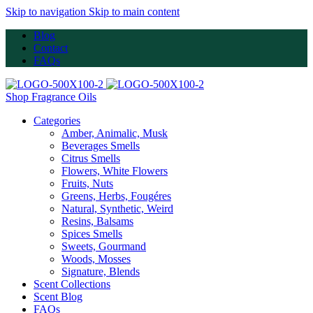
Skip to navigation
Skip to main content
Blog
Contact
FAQs
Shop Fragrance Oils
Categories
Amber, Animalic, Musk
Beverages Smells
Citrus Smells
Flowers, White Flowers
Fruits, Nuts
Greens, Herbs, Fougéres
Natural, Synthetic, Weird
Resins, Balsams
Spices Smells
Sweets, Gourmand
Woods, Mosses
Signature, Blends
Scent Collections
Scent Blog
FAQs