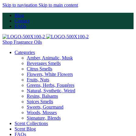
Skip to navigation
Skip to main content
Blog
Contact
FAQs
Shop Fragrance Oils
Categories
Amber, Animalic, Musk
Beverages Smells
Citrus Smells
Flowers, White Flowers
Fruits, Nuts
Greens, Herbs, Fougéres
Natural, Synthetic, Weird
Resins, Balsams
Spices Smells
Sweets, Gourmand
Woods, Mosses
Signature, Blends
Scent Collections
Scent Blog
FAQs