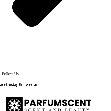
Follow Us
acebook
Instagram
Pinterest
Line